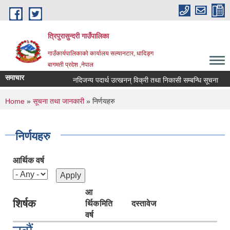
Skip to main content
त्रिपुरासुन्दरी गाउँपालिका
गाउँकार्यपालिकाको कार्यालय सल्यानटार, धादिङ्ग
बागमती प्रदेश ,नेपाल
समाचार
नदिजन्य पदार्थ उत्खनन् विक्री तथा निकासी सम्बन्धि सूचना
ल
You are here
Home
»
सूचना तथा जानकारी
» निर्णयहरु
निर्णयहरु
आर्थिक वर्ष
आ
शिर्षक
र्थिक
मिति
दस्तावेज
वर्ष