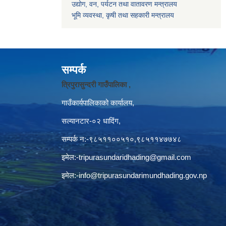
उद्योग, वन, पर्यटन तथा वातावरण मन्त्रालय
भूमि व्यवस्था, कृषी तथा सहकारी मन्त्रालय
सम्पर्क
त्रिपुरासुन्दरी गाउँपालिका ,
गाउँकार्यपालिकाको कार्यालय,
सल्यानटार-०२ धादिंग,
सम्पर्क न:-९८५११००५१०,९८५११४७७४८
इमेल:
-tripurasundaridhading@gmail.com
इमेल:
-info@tripurasundarimundhading.gov.np